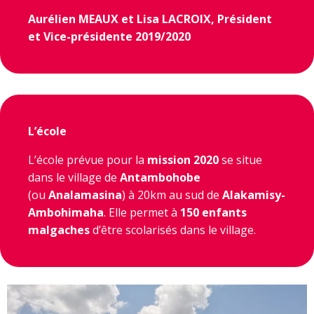
Aurélien MEAUX et Lisa LACROIX, Président
et Vice-présidente 2019/2020
L’école
L’école prévue pour la
mission 2020
se situe
dans le village de
Antambohobe
(ou
Analamasina
) à 20km au sud de
Alakamisy-
Ambohimaha
. Elle permet à
150 enfants
malgaches
d’être scolarisés dans le village.