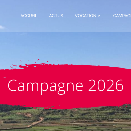
ACCUEIL
ACTUS
VOCATION
CAMPAG
Campagne 2026