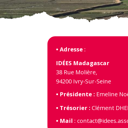
• Adresse
:
IDÉES Madagascar
38 Rue Molière,
94200 Ivry-Sur-Seine
• Présidente :
Emeline Noël
• Trésorier :
Clément DHEIL
• Mail
: contact@idees.ass