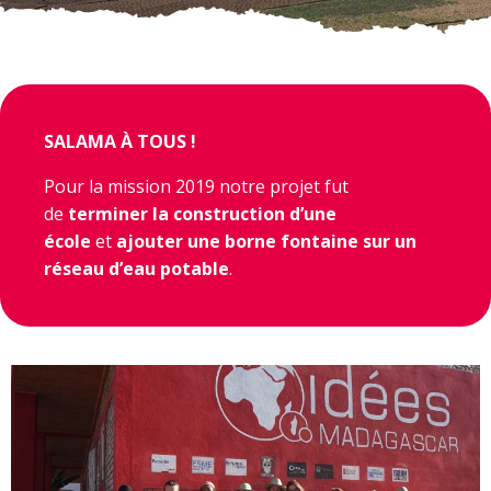
SALAMA À TOUS !
Pour la mission 2019 notre projet fut
de
terminer la construction d’une
école
et
ajouter une borne fontaine sur un
réseau d’eau potable
.