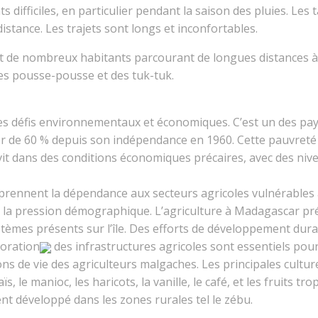
s difficiles, en particulier pendant la saison des pluies. Les
distance. Les trajets sont longs et inconfortables.
it de nombreux habitants parcourant de longues distances à
es pousse-pousse et des tuk-tuk.
s défis environnementaux et économiques. C’est un des pay
ser de 60 % depuis son indépendance en 1960. Cette pauvreté
vit dans des conditions économiques précaires, avec des niv
prennent la dépendance aux secteurs agricoles vulnérables a
et la pression démographique. L’agriculture à Madagascar p
ystèmes présents sur l’île. Des efforts de développement dur
ioration
des infrastructures agricoles sont essentiels pour
ons de vie des agriculteurs malgaches. Les principales cultur
ïs, le manioc, les haricots, la vanille, le café, et les fruits t
ment développé dans les zones rurales tel le zébu.