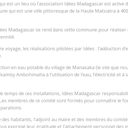
 est un lieu où l’association Idées Madagascar est active d
une qui est une ville pittoresque de la Haute Matsiatra à 40
ées Madagascar se rend dans cette commune pour réaliser et
rennité.
e voyage, les réalisations pilotées par Idées : l’adduction d’
.
uction en eau potable du village de Manasaka (le site que nous 
misy Ambohimaha à l‘utilisation de l‘eau, l‘électricité et à l
 le temps de ces installations, Idées Madagascar responsabil
. Les membres de ce comité sont formés pour connaître le f
éparations.
es habitants, l’adjoint au maire et des membres du comité lo
 tous exprimé leur gratitude et l’attachement personnel des 