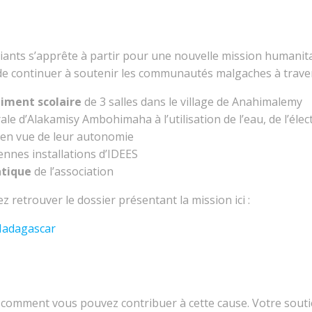
ants s’apprête à partir pour une nouvelle mission humanitair
 de continuer à soutenir les communautés malgaches à traver
timent scolaire
de 3 salles dans le village de Anahimalemy
e d’Alakamisy Ambohimaha à l’utilisation de l’eau, de l’électr
e en vue de leur autonomie
ennes installations d’IDEES
atique
de l’association
z retrouver le dossier présentant la mission ici :
Madagascar
omment vous pouvez contribuer à cette cause. Votre soutie